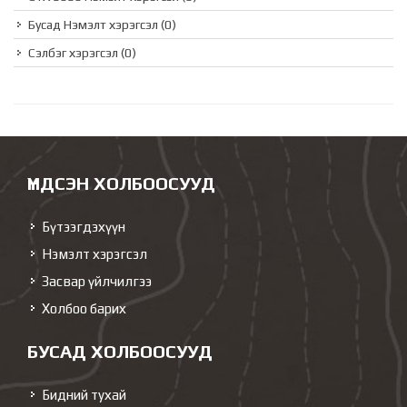
Бусад Нэмэлт хэрэгсэл
(0)
Сэлбэг хэрэгсэл
(0)
ҮНДСЭН ХОЛБООСУУД
Бүтээгдэхүүн
Нэмэлт хэрэгсэл
Засвар үйлчилгээ
Холбоо барих
БУСАД ХОЛБООСУУД
Бидний тухай