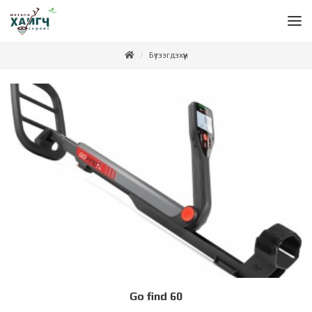
Бүтээгдэхүүн
Go find 60
Дэлгэрэнгүй