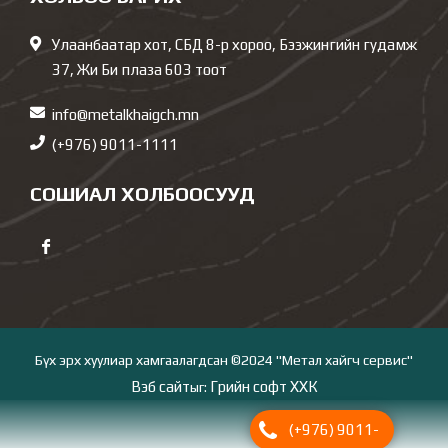
Улаанбаатар хот, СБД 8-р хороо, Бээжингийн гудамж
37, Жи Би плаза 603 тоот
info@metalkhaigch.mn
(+976) 9011-1111
СОШИАЛ ХОЛБООСУУД
Бүх эрх хуулиар хамгаалагдсан ©2024 "Метал хайгч сервис"
Вэб сайт
Грийн софт ХХК
ыг:
(+976) 9011-
Дуудлагын төв