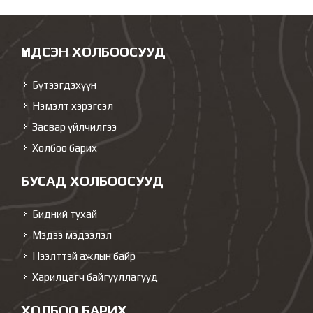
ҮНДСЭН ХОЛБООСУУД
Бүтээгдэхүүн
Нэмэлт хэрэгсэл
Засвар үйлчилгээ
Холбоо барих
БУСАД ХОЛБООСУУД
Бидний тухай
Мэдээ мэдээлэл
Нээлттэй ажлын байр
Харилцагч байгууллагууд
ХОЛБОО БАРИХ