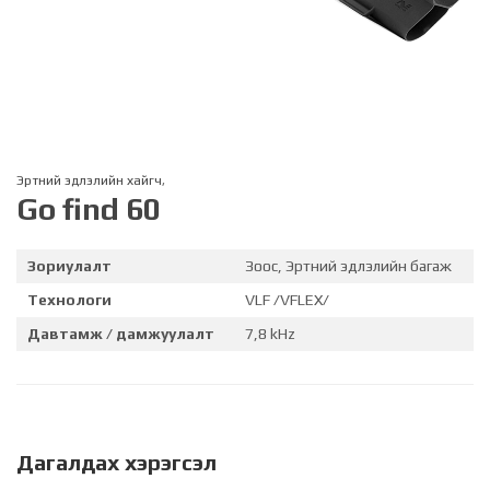
Эртний эдлэлийн хайгч
,
Go find 60
Зориулалт
Зоос, Эртний эдлэлийн багаж
Технологи
VLF /VFLEX/
Давтамж / дамжуулалт
7,8 kHz
Дагалдах хэрэгсэл