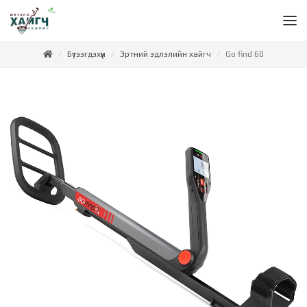
Бүтээгдэхүүн
Эртний эдлэлийн хайгч
Go find 60