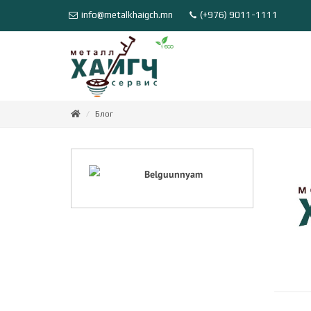
info@metalkhaigch.mn
(+976) 9011-1111
Блог
Belguunnyam