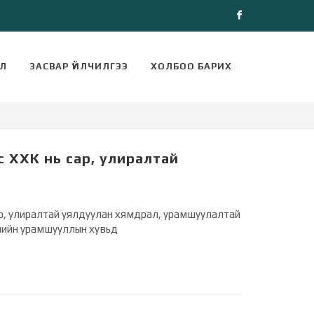
Facebook
ЭЛ
ЗАСВАР ҮЙЛЧИЛГЭЭ
ХОЛБОО БАРИХ
 ХХК нь сар, улиралтай
л
ар, улиралтай уялдуулан хямдрал, урамшуулалтай
лийн урамшууллын хувьд