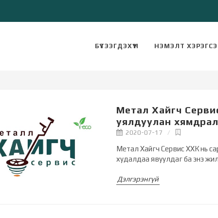
БҮТЭЭГДЭХҮҮН
НЭМЭЛТ ХЭРЭГС
Метал Хайгч Сервис
уялдуулан хямдра
2020-07-17
Метал Хайгч Сервис ХХК нь с
худалдаа явуулдаг ба энэ жи
Дэлгэрэнгүй