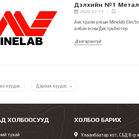
Дэлхийн №1 Метал
2020-07-17
Австрали улсын Minelab Elect
албан ёсны Дистрьбютер
Дэлгэрэнгүй
өх хуудас
Дараах хуудас
→
АД ХОЛБООСУУД
ХОЛБОО БАРИХ
ний тухай
Улаанбаатар хот, СБД 8-р 