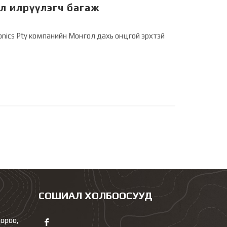
л илрүүлэгч багаж
ronics Pty компанийн Монгол дахь онцгой эрхтэй
СОШИАЛ ХОЛБООСУУД
хороо,