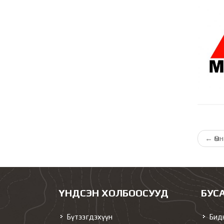
←
Өмн
ҮНДСЭН ХОЛБООСУУД
БУС
Бүтээгдэхүүн
Бид