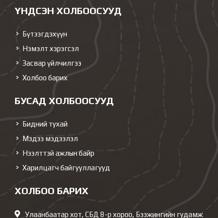
ҮНДСЭН ХОЛБООСУУД
Бүтээгдэхүүн
Нэмэлт хэрэгсэл
Засвар үйлчилгээ
Холбоо барих
БУСАД ХОЛБООСУУД
Бидний тухай
Мэдээ мэдээлэл
Нээлттэй ажлын байр
Харилцагч байгууллагууд
ХОЛБОО БАРИХ
Улаанбаатар хот, СБД 8-р хороо, Бээжингийн гудамж