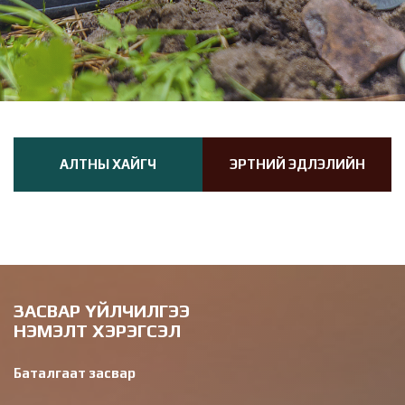
/
АЛТНЫ ХАЙГЧ
ЭРТНИЙ ЭДЛЭЛИЙН
ХАЙГЧ
ЗАСВАР ҮЙЛЧИЛГЭЭ
НЭМЭЛТ ХЭРЭГСЭЛ
Баталгаат засвар