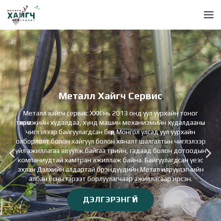
Металл Хайгч Сервис
Металл хайгч сервис ХХК нь 2013 онд уул уурхайн тоног
төхөөрөмжийн худалдаа, хүнд машин механизмийн худалдааны
чиглэлээр байгуулагдсан бөгөөд Монгол улсад уул уурхайн
олборлолт болон хайгуул болон хяналт шалгалтын чиглэлээр
үйл ажиллагаа явуулж байгаа төрийн, гадаад болон дотоодын
компаниудтай хамтран ажиллаж байна. Байгуулагдсан үеэс
эхлэн Дэлхийн алдартай брэндүүдийн Метал илрүүлэгчийн
албан ёсны гэрээт борлуулагчаар ажилласаар ирсэн.
ДЭЛГЭРЭНГҮЙ