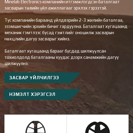
Minelab Electronics компанийн итгэмжлэгдсэн баталгаат
засварын төвийн үйл ажиллагааг эрхлэх гэрээтэй.
Тус компанийн бараанд үйлдвэрийн 2-3 жилийн баталгаа,
эзэмшигчийн эрхийн бичиг гардуулна. Баталгаат хугацаанд
механик гэмтлээс бусад гэмтлийг оношилж засварын
нөхцлийн дагуу засварыг хийнэ.
Баталгаат хугацаанд барааг бусдад шилжүүлсан
тохиолдолд баталгааны хуудас дээрх санамжийн дагуу
шилжүүлнэ.
ЗАСВАР ҮЙЛЧИЛГЭЭ
НЭМЭЛТ ХЭРЭГСЭЛ