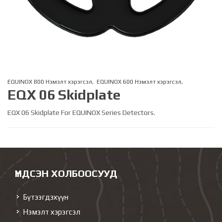
EQUINOX 800 Нэмэлт хэрэгсэл
,
EQUINOX 600 Нэмэлт хэрэгсэл
,
EQX 06 Skidplate
EQX 06 Skidplate For EQUINOX Series Detectors.
ҮНДСЭН ХОЛБООСУУД
Бүтээгдэхүүн
Нэмэлт хэрэгсэл