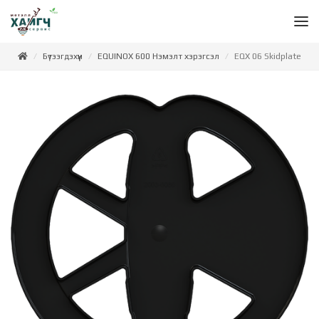
Бүтээгдэхүүн
EQUINOX 600 Нэмэлт хэрэгсэл
EQX 06 Skidplate