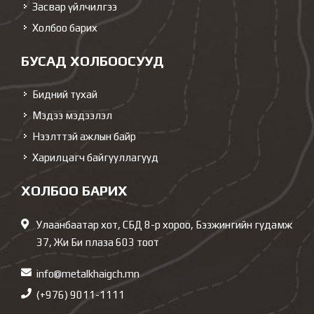
Засвар үйлчилгээ
Холбоо барих
БУСАД ХОЛБООСУУД
Бидний тухай
Мэдээ мэдээлэл
Нээлттэй ажлын байр
Харилцагч байгууллагууд
ХОЛБОО БАРИХ
Улаанбаатар хот, СБД 8-р хороо, Бээжингийн гудамж
37, Жи Би плаза 603 тоот
info@metalkhaigch.mn
(+976) 9011-1111