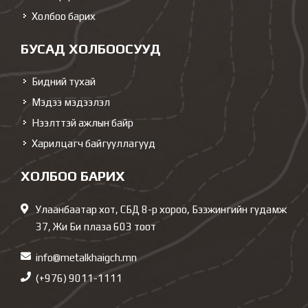
Холбоо барих
БУСАД ХОЛБООСУУД
Бидний тухай
Мэдээ мэдээлэл
Нээлттэй ажлын байр
Харилцагч байгууллагууд
ХОЛБОО БАРИХ
Улаанбаатар хот, СБД 8-р хороо, Бээжингийн гудамж
37, Жи Би плаза 603 тоот
info@metalkhaigch.mn
(+976) 9011-1111