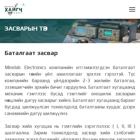
ЗАСВАРЫН ТӨВ
Баталгаат засвар
Minelab Electronics компанийн итгэмжлэгдсэн баталгаат
засварын төвийн үйл ажиллагааг эрхлэх гэрээтэй. Тус
компанийн бараанд үйлдвэрийн 2-3 жилийн баталгаа,
эзэмшигчийн эрхийн бичиг гардуулна. Баталгаат хугацаанд
механик гэмтлээс бусад гэмтлийг оношилж засварын
нөхцлийн дагуу засварыг хийнэ. Баталгаат хугацаанд барааг
бусдад шилжүүлсан тохиолдолд баталгааны хуудас дээрх
санамжийн дагуу шилжүүлнэ.
Засвар хийх хугацаа нь гэмтлийн зэрэглэлээс ( I, II, III )
шалгаална. Зарим тохиолдолд засвар хийх сэлбэгийг
захиалах эсвэл багажийг үйлдвэрт буцаан явуулж засуулах