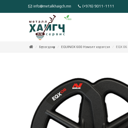
info@metalkhaigch.mn
(+976) 9011-1111
Бүтээгдэхүүн
EQUINOX 600 Нэмэлт хэрэгсэл
EQX 06 