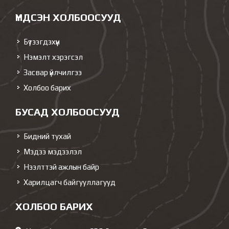
ҮНДСЭН ХОЛБООСУУД
Бүтээгдэхүүн
Нэмэлт хэрэгсэл
Засвар үйлчилгээ
Холбоо барих
БУСАД ХОЛБООСУУД
Бидний тухай
Мэдээ мэдээлэл
Нээлттэй ажлын байр
Харилцагч байгууллагууд
ХОЛБОО БАРИХ