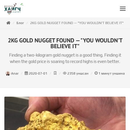
Блог
2KG GOLD NUGGET FOUND — "YOU WOULDN'T BELIEVE IT"
2KG GOLD NUGGET FOUND — "YOU WOULDN'T
BELIEVE IT"
Finding a two-kilogram gold nugget is a good thing. Finding it
when the gold price is soaring to record highs is even better.
Anar
2020-07-01
2358
уншсан
1
минут уншина