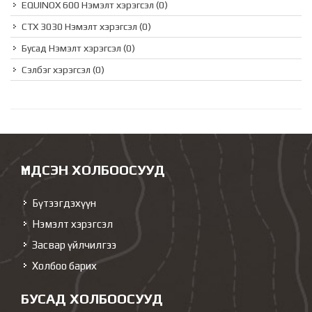
EQUINOX 600 Нэмэлт хэрэгсэл
(0)
CTX 3030 Нэмэлт хэрэгсэл
(0)
Бусад Нэмэлт хэрэгсэл
(0)
Сэлбэг хэрэгсэл
(0)
ҮНДСЭН ХОЛБООСУУД
Бүтээгдэхүүн
Нэмэлт хэрэгсэл
Засвар үйлчилгээ
Холбоо барих
БУСАД ХОЛБООСУУД