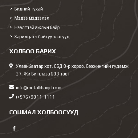
Бидний тухай
Мэдээ мэдээлэл
Нээлттэй ажлын байр
Харилцагч байгууллагууд
ХОЛБОО БАРИХ
Улаанбаатар хот, СБД 8-р хороо, Бээжингийн гудамж
37, Жи Би плаза 603 тоот
info@metalkhaigch.mn
(+976) 9011-1111
СОШИАЛ ХОЛБООСУУД