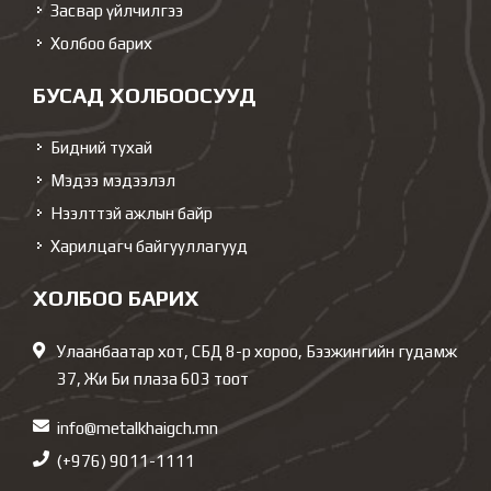
Засвар үйлчилгээ
Холбоо барих
БУСАД ХОЛБООСУУД
Бидний тухай
Мэдээ мэдээлэл
Нээлттэй ажлын байр
Харилцагч байгууллагууд
ХОЛБОО БАРИХ
Улаанбаатар хот, СБД 8-р хороо, Бээжингийн гудамж
37, Жи Би плаза 603 тоот
info@metalkhaigch.mn
(+976) 9011-1111