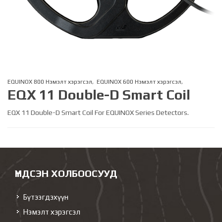
EQUINOX 800 Нэмэлт хэрэгсэл
,
EQUINOX 600 Нэмэлт хэрэгсэл
,
EQX 11 Double-D Smart Coil
EQX 11 Double-D Smart Coil For EQUINOX Series Detectors.
ҮНДСЭН ХОЛБООСУУД
Бүтээгдэхүүн
Нэмэлт хэрэгсэл