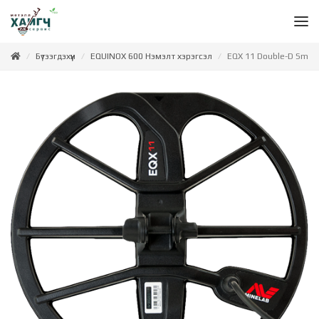
Бүтээгдэхүүн
EQUINOX 600 Нэмэлт хэрэгсэл
EQX 11 Double-D Smart