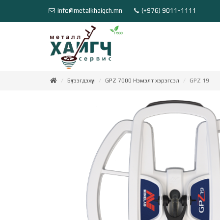
info@metalkhaigch.mn
(+976) 9011-1111
Бүтээгдэхүүн
GPZ 7000 Нэмэлт хэрэгсэл
GPZ 19