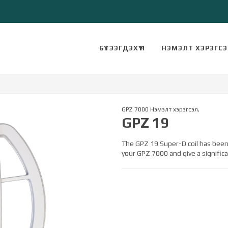
БҮТЭЭГДЭХҮҮН
НЭМЭЛТ ХЭРЭГС
GPZ 7000 Нэмэлт хэрэгсэл
,
GPZ 19
The GPZ 19 Super-D coil has bee
your GPZ 7000 and give a signific