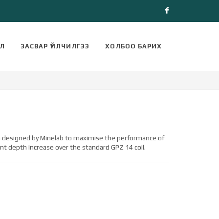
Facebook
ЭЛ
ЗАСВАР ҮЙЛЧИЛГЭЭ
ХОЛБОО БАРИХ
n designed by Minelab to maximise the performance of
ant depth increase over the standard GPZ 14 coil.