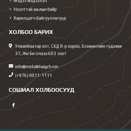
Мэдээ мэдээлэл
Нээлттэй ажлын байр
Харилцагч байгууллагууд
ХОЛБОО БАРИХ
Улаанбаатар хот, СБД 8-р хороо, Бээжингийн гудамж
37, Жи Би плаза 603 тоот
info@metalkhaigch.mn
(+976) 9011-1111
СОШИАЛ ХОЛБООСУУД