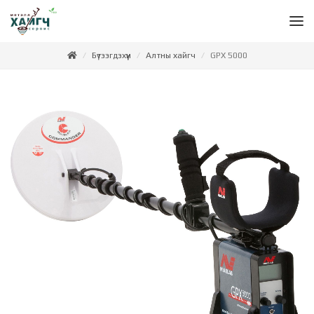
Бүтээгдэхүүн
Алтны хайгч
GPX 5000