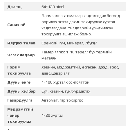
Дэлгэц
64*128 pixel
Өөрчлөлт автоматаар хадгалагдах бөгөөд
өөрчлөх эсвэл дахин тохируулах хүртэл
Санах ой
хадгалагдана. Үйлдвэрийн урьдчилсан
тохируулга ашиглаж болно.
Илрүүлэх төлөв
Ерөнхий, гүн, минерал, /бүгд/
Төмөр ялгах: 1-10 төрөл/ бүх төрлийн
Ялгах чадвар
металл/
Горим
Хэвийн, мэдрэмтгий, өсгөсөн, дээд, зоос,
тохируулга
давс,цэвэр алт
Дууны өнгө
1-100 хүртэлх сонголттой
Дууны хэлбэр
Сул, хэвийн, гүн/хурдасгах
Газардуулга
Автомат, гар тохиргоо
Мэдрэмтгий
чанар
1-20 хүртэл
тохируулах