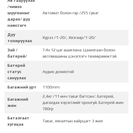
Ая тааруулах
/чимээ
шуугианыг
Автомат болон гар /255 суваг
дарах/ дуу
намсгагч
Дуу
Хүрээ /1-20/, Хязгаар/1-20/
тохируулах
Зай /
7.4v 12 цаг ашиглана. Цахилгаан болон
батерей/
автомашины цэнэглэгч төхөөрөмжтэй.
Батерей
статус
Аудио дохиотой
сануулах
Багажний урт
1100mm
2,4кг /11 инч таваг багтсан/. Батерей,
Багажний
дагалдах хэрэгслийг ороогүй. Батерей жин
жин
780гр
Баталгаат
Таваг, хяналтын хайрцагт 3 жил
хугацаа