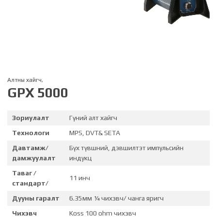
Алтны хайгч
,
GPX 5000
Зориулалт
Гүний алт хайгч
Технологи
MPS, DVT& SETA
Давтамж/
Бүх түвшний, дэвшилтэт импульсийн
дамжуулалт
индукц
Таваг /
11 инч
стандарт/
Дууны гаралт
6.35мм ¼ чихэвч/ чанга яригч
Чихэвч
Koss 100 ohm чихэвч